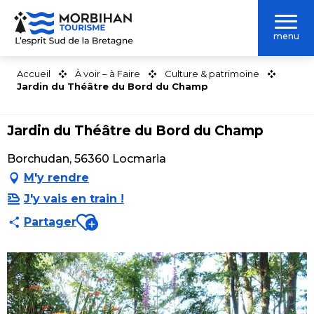
Aller
au
menu
contenu
principal
Accueil
À voir – à Faire
Culture & patrimoine
Jardin du Théâtre du Bord du Champ
Jardin du Théâtre du Bord du Champ
Borchudan, 56360 Locmaria
M'y rendre
J'y vais en train !
Ajouter aux favoris
Partager