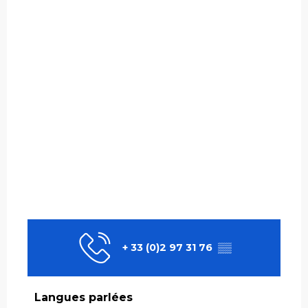
+ 33 (0)2 97 31 76
▒▒
Langues parlées
Langues parlées