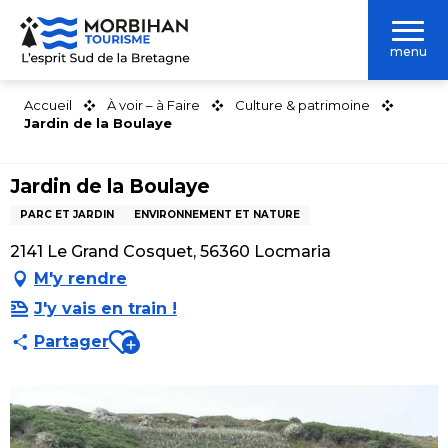
Aller
au
menu
contenu
principal
Accueil
À voir – à Faire
Culture & patrimoine
Jardin de la Boulaye
Jardin de la Boulaye
PARC ET JARDIN
ENVIRONNEMENT ET NATURE
2141 Le Grand Cosquet, 56360 Locmaria
M'y rendre
J'y vais en train !
Ajouter aux favoris
Partager