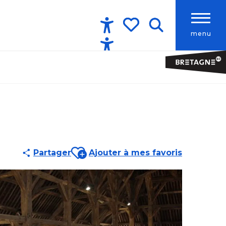
menu
Accessibilité
Recherche
Voir les favoris
Ajouter aux favoris
Partager
Ajouter à mes favoris