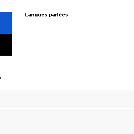
Langues parlées
Langues parlées
m