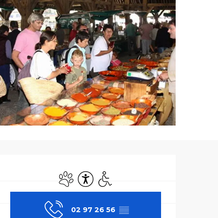
Ouverture et co
Animaux acceptés
Accessibilité
Accès handicapés
02 97 26 56
▒▒