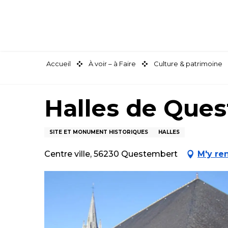
Aller
au
contenu
principal
Accueil
À voir – à Faire
Culture & patrimoine
Halles de Que
SITE ET MONUMENT HISTORIQUES
HALLES
Centre ville, 56230 Questembert
M'y re