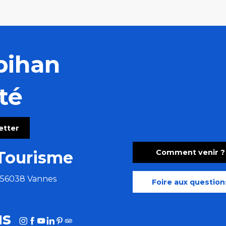
bihan
té
letter
Comment venir ?
Tourisme
e 56038 Vannes
Foire aux question
us