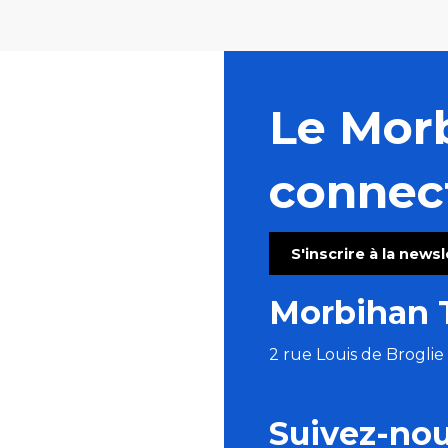
Le Mor
connec
S'inscrire à la news
Morbihan 
2 rue Louis de Brogli
Suivez-no