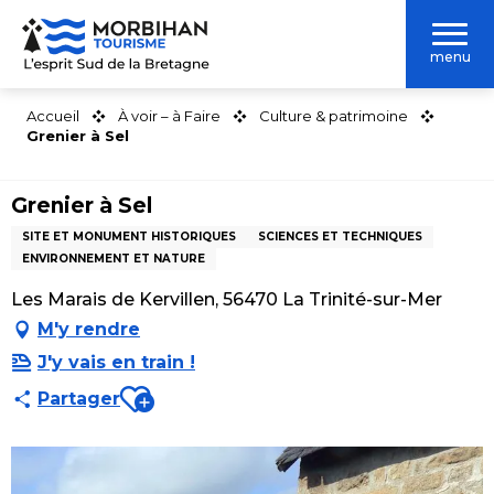
Aller
au
menu
contenu
principal
Accueil
À voir – à Faire
Culture & patrimoine
Grenier à Sel
Grenier à Sel
SITE ET MONUMENT HISTORIQUES
SCIENCES ET TECHNIQUES
ENVIRONNEMENT ET NATURE
Les Marais de Kervillen, 56470 La Trinité-sur-Mer
M'y rendre
J'y vais en train !
Ajouter aux favoris
Partager