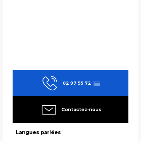
02 97 55 72
▒▒
Contactez-nous
Langues parlées
Langues parlées