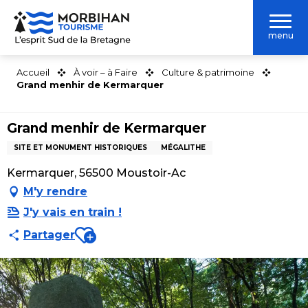
Aller
au
menu
contenu
principal
Accueil
À voir – à Faire
Culture & patrimoine
Grand menhir de Kermarquer
Grand menhir de Kermarquer
SITE ET MONUMENT HISTORIQUES
MÉGALITHE
Kermarquer, 56500 Moustoir-Ac
M'y rendre
J'y vais en train !
Ajouter aux favoris
Partager