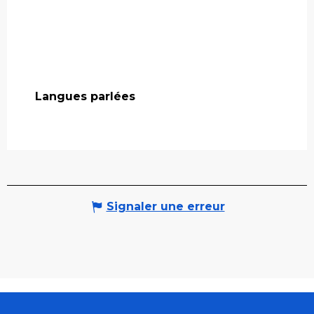
Langues parlées
Langues parlées
Signaler une erreur