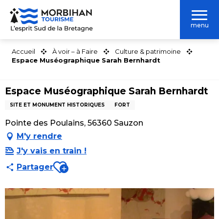
Aller
au
menu
contenu
principal
Accueil
À voir – à Faire
Culture & patrimoine
Espace Muséographique Sarah Bernhardt
Espace Muséographique Sarah Bernhardt
SITE ET MONUMENT HISTORIQUES
FORT
Pointe des Poulains, 56360 Sauzon
M'y rendre
J'y vais en train !
Ajouter aux favoris
Partager