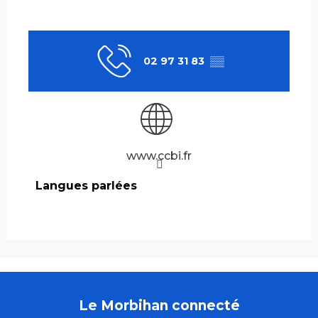
02 97 31 83
▒▒
www.ccbi.fr
Langues parlées
Langues parlées
Le Morbihan connecté