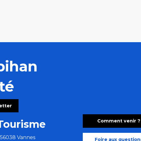
bihan
té
letter
Comment venir ?
Tourisme
e 56038 Vannes
Foire aux question