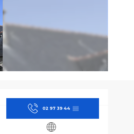
Ouverture et co
02 97 39 44
▒▒