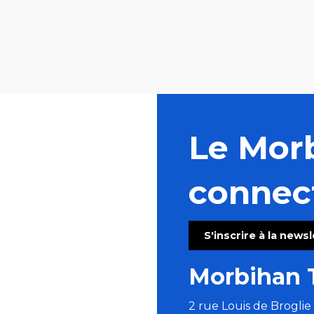
Le Mor
connec
S'inscrire à la news
Morbihan 
2 rue Louis de Brogli