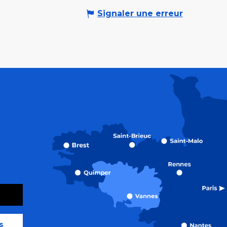
Signaler une erreur
s