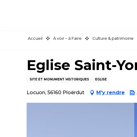
Aller
au
contenu
principal
Accueil
À voir – à Faire
Culture & patrimoine
Eglise Saint-Yo
SITE ET MONUMENT HISTORIQUES
EGLISE
Locuon, 56160 Ploërdut
M'y rendre