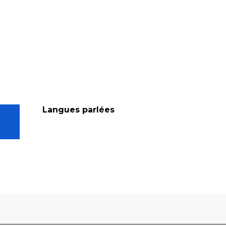
Langues parlées
Langues parlées