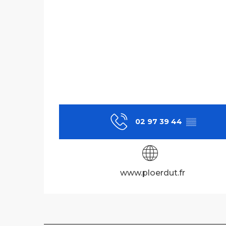
02 97 39 44
▒▒
www.ploerdut.fr