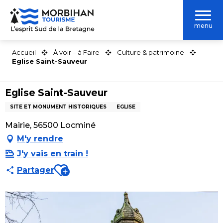
Aller
au
menu
contenu
principal
Accueil
À voir – à Faire
Culture & patrimoine
Eglise Saint-Sauveur
Eglise Saint-Sauveur
SITE ET MONUMENT HISTORIQUES
EGLISE
Mairie, 56500 Locminé
M'y rendre
J'y vais en train !
Ajouter aux favoris
Partager