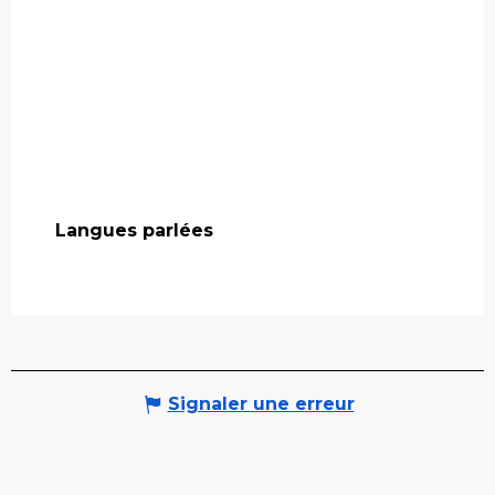
Langues parlées
Langues parlées
Signaler une erreur