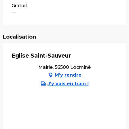
Tarifs 2026
Gratuit
—
Localisation
Eglise Saint-Sauveur
Mairie, 56500 Locminé
M'y rendre
J'y vais en train !