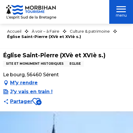
Aller
au
menu
contenu
principal
Accueil
À voir – à Faire
Culture & patrimoine
Église Saint-Pierre (XVè et XVIè s.)
Église Saint-Pierre (XVè et XVIè s.)
SITE ET MONUMENT HISTORIQUES
EGLISE
Le bourg, 56460 Sérent
M'y rendre
J'y vais en train !
Ajouter aux favoris
Partager