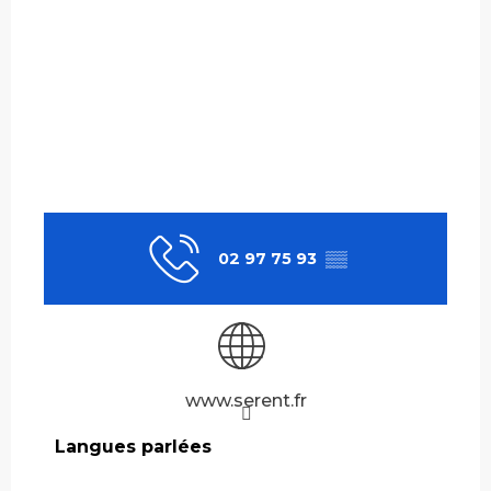
02 97 75 93
▒▒
www.serent.fr
Langues parlées
Langues parlées