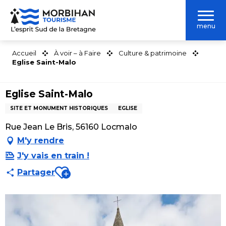
Aller
au
menu
contenu
principal
Accueil
À voir – à Faire
Culture & patrimoine
Eglise Saint-Malo
Eglise Saint-Malo
SITE ET MONUMENT HISTORIQUES
EGLISE
Rue Jean Le Bris, 56160 Locmalo
M'y rendre
J'y vais en train !
Ajouter aux favoris
Partager