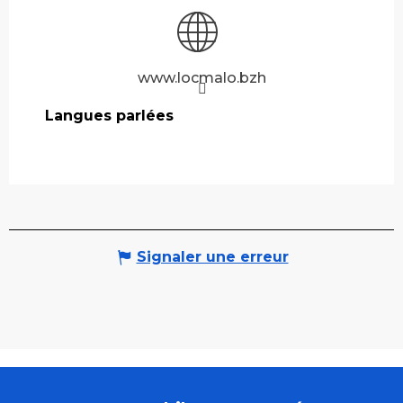
www.locmalo.bzh
Langues parlées
Langues parlées
Signaler une erreur