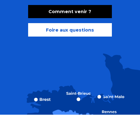
Comment venir ?
Foire aux questions
Recherche
Accessibili