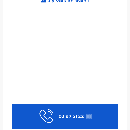
J'y vais en train !
02 97 51 22
▒▒