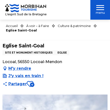
Aller
au
menu
contenu
principal
Accueil
À voir – à Faire
Culture & patrimoine
Eglise Saint-Goal
Eglise Saint-Goal
SITE ET MONUMENT HISTORIQUES
EGLISE
Locoal, 56550 Locoal-Mendon
M'y rendre
J'y vais en train !
Ajouter aux favoris
Partager