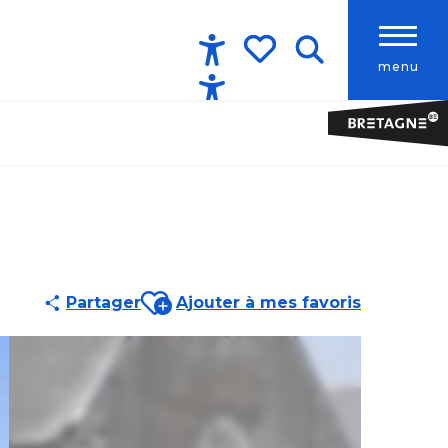
menu
Accessibilité
Recherche
Voir les favoris
Ajouter aux favoris
Partager
Ajouter à mes favoris