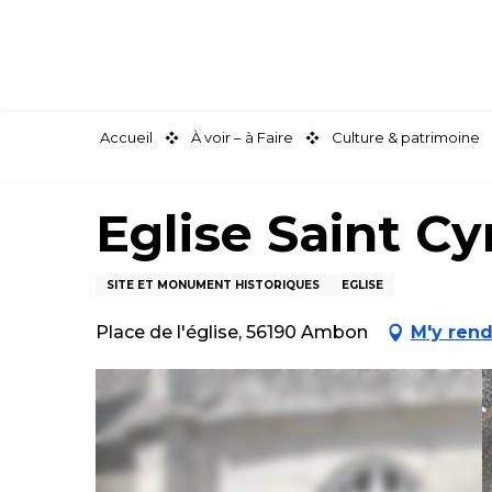
Aller
au
contenu
principal
Accueil
À voir – à Faire
Culture & patrimoine
Eglise Saint Cy
SITE ET MONUMENT HISTORIQUES
EGLISE
Place de l'église, 56190 Ambon
M'y ren