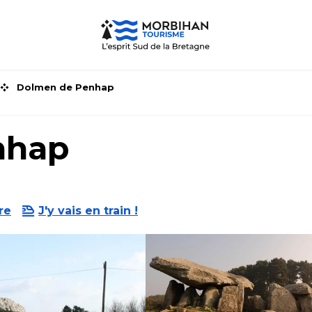
Dolmen de Penhap
nhap
re
J'y vais en train !