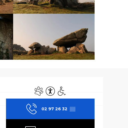
Ouverture et co
Animaux acceptés
Accessibilité
Accès handicapés
02 97 26 32
▒▒