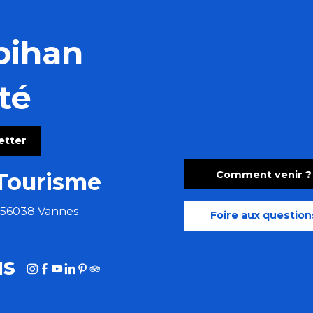
bihan
té
letter
Comment venir ?
Tourisme
e 56038 Vannes
Foire aux question
us