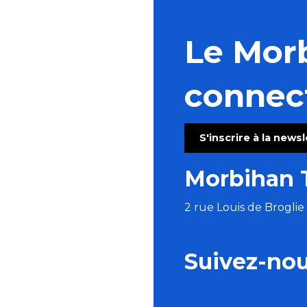
Le Mor
connec
S'inscrire à la news
Morbihan 
2 rue Louis de Brogli
Suivez-no