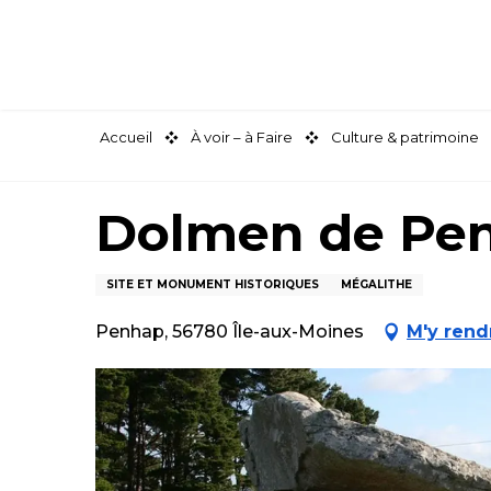
Aller
au
contenu
principal
Accueil
À voir – à Faire
Culture & patrimoine
Dolmen de Pe
SITE ET MONUMENT HISTORIQUES
MÉGALITHE
Penhap, 56780 Île-aux-Moines
M'y rend