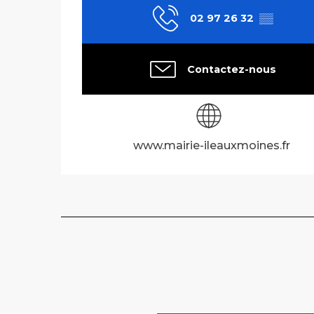
02 97 26 32
▒▒
Contactez-nous
www.mairie-ileauxmoines.fr