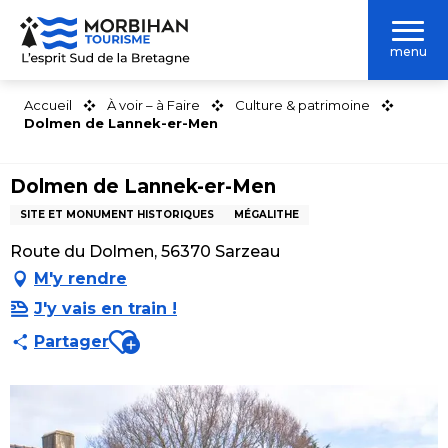
Aller
au
menu
contenu
principal
Accueil
À voir – à Faire
Culture & patrimoine
Dolmen de Lannek-er-Men
Dolmen de Lannek-er-Men
SITE ET MONUMENT HISTORIQUES
MÉGALITHE
Route du Dolmen, 56370 Sarzeau
M'y rendre
J'y vais en train !
Ajouter aux favoris
Partager