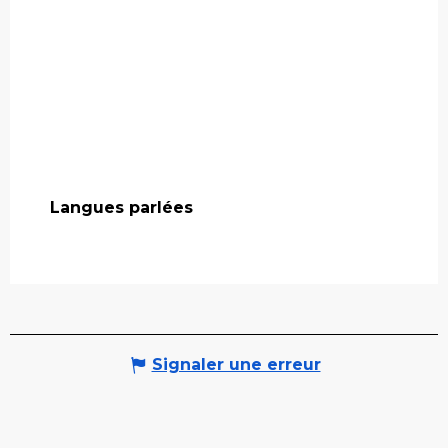
Langues parlées
Langues parlées
Signaler une erreur