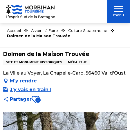
Aller
au
menu
contenu
principal
Accueil
À voir – à Faire
Culture & patrimoine
Dolmen de la Maison Trouvée
Dolmen de la Maison Trouvée
SITE ET MONUMENT HISTORIQUES
MÉGALITHE
La Ville au Voyer, La Chapelle-Caro, 56460 Val d'Oust
M'y rendre
J'y vais en train !
Ajouter aux favoris
Partager