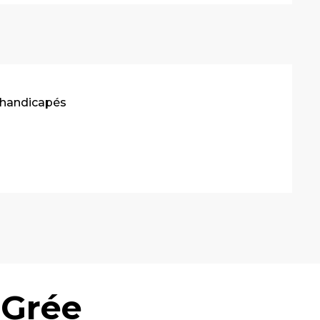
 handicapés
 Grée