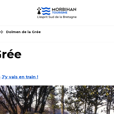
Dolmen de la Grée
Grée
J'y vais en train !