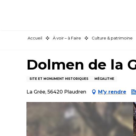
Aller
au
contenu
principal
Accueil
À voir – à Faire
Culture & patrimoine
Dolmen de la 
SITE ET MONUMENT HISTORIQUES
MÉGALITHE
La Grée, 56420 Plaudren
M'y rendre