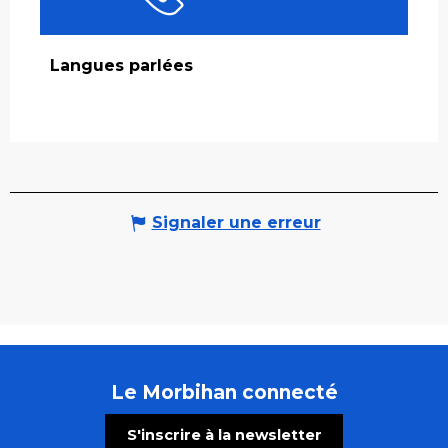
Langues parlées
Langues parlées
Signaler une erreur
Le Morbihan connecté
S'inscrire à la newsletter