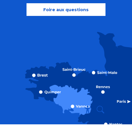
Foire aux questions
Recherche
Accessibili