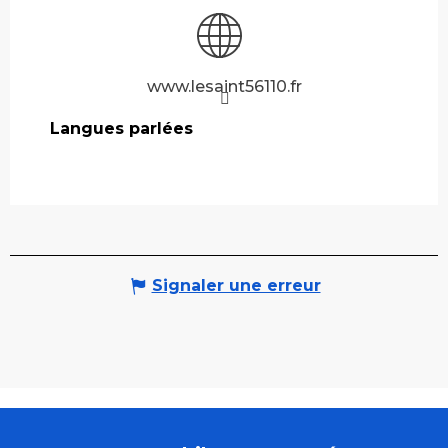
www.lesaint56110.fr
Langues parlées
Langues parlées
Signaler une erreur