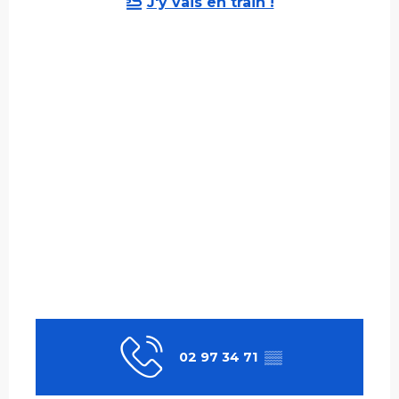
J'y vais en train !
02 97 34 71
▒▒