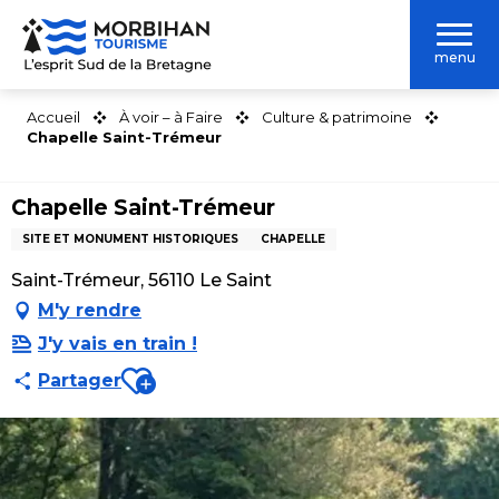
Aller
au
menu
contenu
principal
Accueil
À voir – à Faire
Culture & patrimoine
Chapelle Saint-Trémeur
Chapelle Saint-Trémeur
SITE ET MONUMENT HISTORIQUES
CHAPELLE
Saint-Trémeur, 56110 Le Saint
M'y rendre
J'y vais en train !
Ajouter aux favoris
Partager