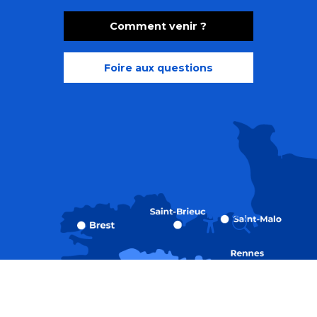
Comment venir ?
Foire aux questions
Recherche
Accessibili