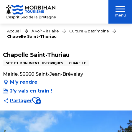
Aller
au
menu
contenu
principal
Accueil
À voir – à Faire
Culture & patrimoine
Chapelle Saint-Thuriau
Chapelle Saint-Thuriau
SITE ET MONUMENT HISTORIQUES
CHAPELLE
Mairie, 56660 Saint-Jean-Brévelay
M'y rendre
J'y vais en train !
Ajouter aux favoris
Partager