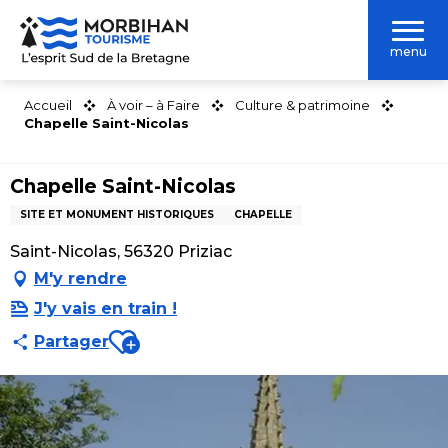
Aller
au
menu
contenu
principal
Accueil
À voir – à Faire
Culture & patrimoine
Chapelle Saint-Nicolas
Chapelle Saint-Nicolas
SITE ET MONUMENT HISTORIQUES
CHAPELLE
Saint-Nicolas, 56320 Priziac
M'y rendre
J'y vais en train !
Ajouter aux favoris
Partager