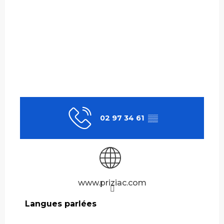
02 97 34 61
▒▒
www.priziac.com
Langues parlées
Langues parlées