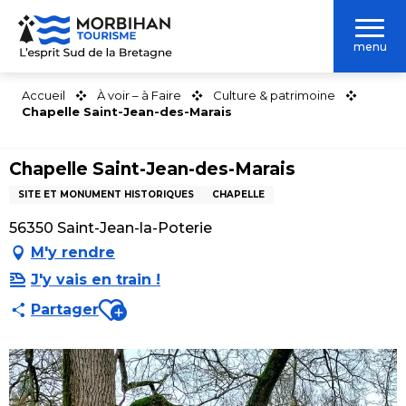
Aller
au
menu
contenu
principal
Accueil
À voir – à Faire
Culture & patrimoine
Chapelle Saint-Jean-des-Marais
Chapelle Saint-Jean-des-Marais
SITE ET MONUMENT HISTORIQUES
CHAPELLE
56350 Saint-Jean-la-Poterie
M'y rendre
J'y vais en train !
Ajouter aux favoris
Partager