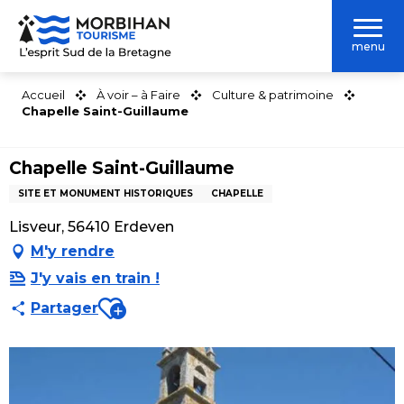
Aller
au
menu
contenu
principal
Accueil
À voir – à Faire
Culture & patrimoine
Chapelle Saint-Guillaume
Chapelle Saint-Guillaume
SITE ET MONUMENT HISTORIQUES
CHAPELLE
Lisveur, 56410 Erdeven
M'y rendre
J'y vais en train !
Ajouter aux favoris
Partager