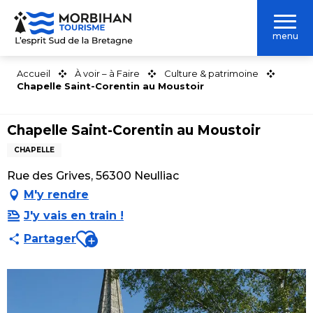
Aller
au
menu
contenu
principal
Accueil
À voir – à Faire
Culture & patrimoine
Chapelle Saint-Corentin au Moustoir
Chapelle Saint-Corentin au Moustoir
CHAPELLE
Rue des Grives, 56300 Neulliac
M'y rendre
J'y vais en train !
Ajouter aux favoris
Partager