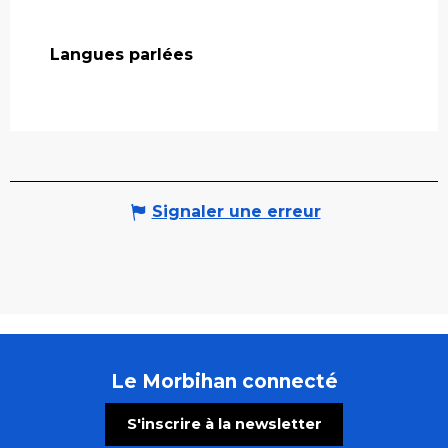
Langues parlées
Langues parlées
Signaler une erreur
Le Morbihan connecté
S'inscrire à la newsletter