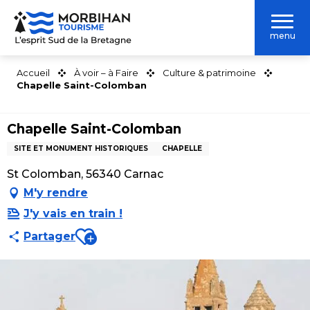
Aller
au
menu
contenu
principal
Accueil
À voir – à Faire
Culture & patrimoine
Chapelle Saint-Colomban
Chapelle Saint-Colomban
SITE ET MONUMENT HISTORIQUES
CHAPELLE
St Colomban, 56340 Carnac
M'y rendre
J'y vais en train !
Ajouter aux favoris
Partager