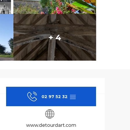
+ 4
Ouverture et co
02 97 52 32
▒▒
www.detourdart.com