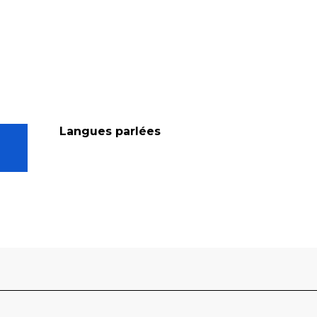
Langues parlées
Langues parlées