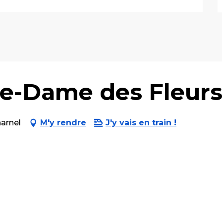
re-Dame des Fleur
arnel
M'y rendre
J'y vais en train !