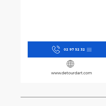
02 97 52 32
▒▒
www.detourdart.com