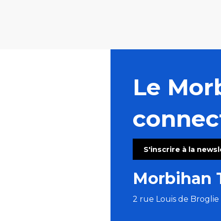
Le Mor
connec
S'inscrire à la news
Morbihan 
2 rue Louis de Brogli