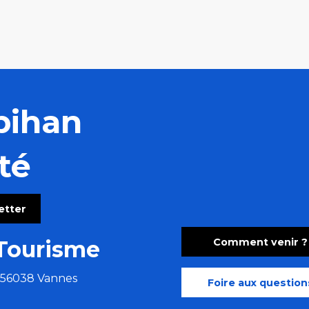
bihan
té
letter
Comment venir ?
Tourisme
e 56038 Vannes
Foire aux question