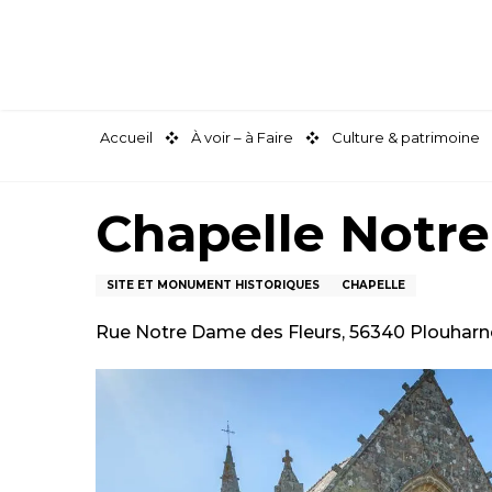
Aller
au
contenu
principal
Accueil
À voir – à Faire
Culture & patrimoine
Chapelle Notr
SITE ET MONUMENT HISTORIQUES
CHAPELLE
Rue Notre Dame des Fleurs, 56340 Plouharn