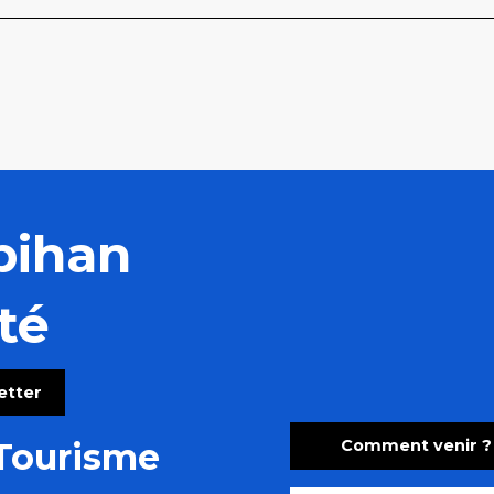
bihan
té
letter
Comment venir ?
Tourisme