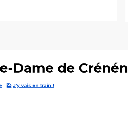
re-Dame de Créné
e
J'y vais en train !