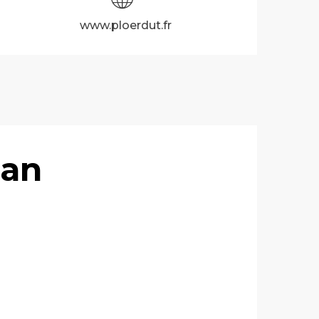
www.ploerdut.fr
nan