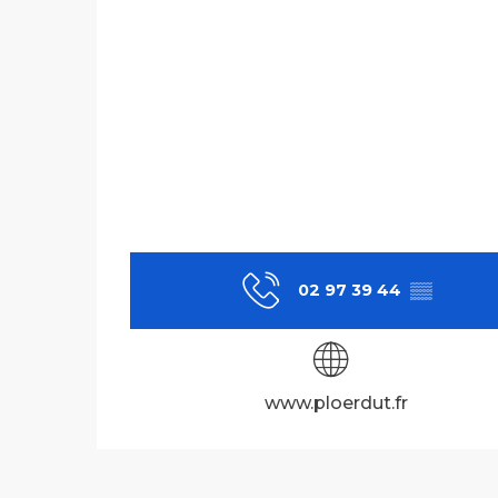
02 97 39 44
▒▒
www.ploerdut.fr