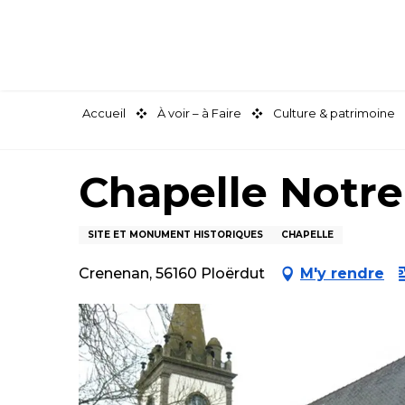
Aller
au
contenu
principal
Accueil
À voir – à Faire
Culture & patrimoine
Chapelle Notr
SITE ET MONUMENT HISTORIQUES
CHAPELLE
Crenenan, 56160 Ploërdut
M'y rendre