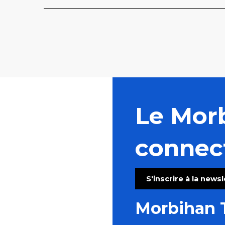
Le Mor
connec
S'inscrire à la news
Morbihan 