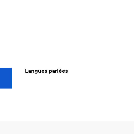
Langues parlées
Langues parlées