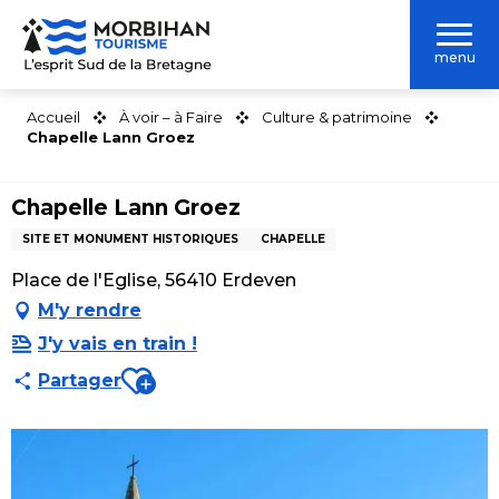
Aller
au
menu
contenu
principal
Accueil
À voir – à Faire
Culture & patrimoine
Chapelle Lann Groez
Chapelle Lann Groez
SITE ET MONUMENT HISTORIQUES
CHAPELLE
Place de l'Eglise, 56410 Erdeven
M'y rendre
J'y vais en train !
Ajouter aux favoris
Partager