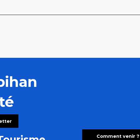
bihan
té
letter
Comment venir ?
Tourisme