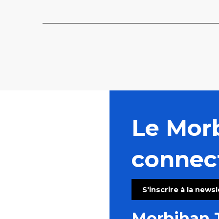
Le Mor
connec
S'inscrire à la news
Morbihan 