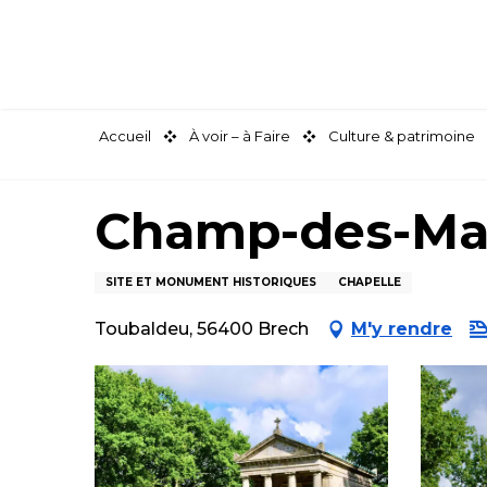
Aller
au
contenu
principal
Accueil
À voir – à Faire
Culture & patrimoine
Champ-des-Ma
SITE ET MONUMENT HISTORIQUES
CHAPELLE
Toubaldeu, 56400 Brech
M'y rendre