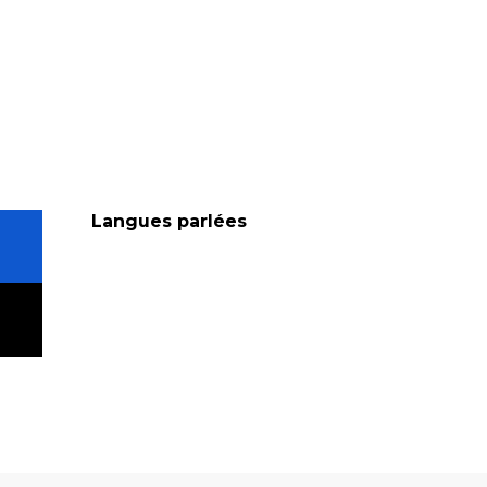
Langues parlées
Langues parlées