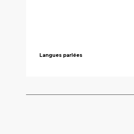
Langues parlées
Langues parlées