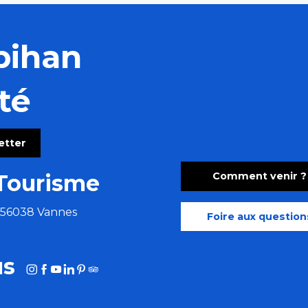
bihan
té
letter
Comment venir ?
Tourisme
e 56038 Vannes
Foire aux question
us