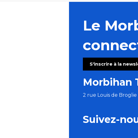
Le Mor
connec
S'inscrire à la news
Morbihan 
2 rue Louis de Brogli
Suivez-no