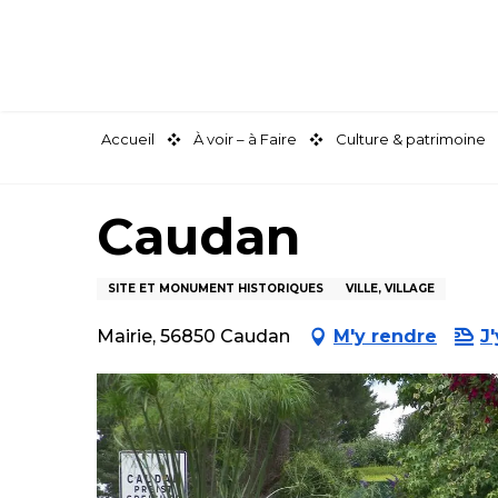
Aller
au
contenu
principal
Accueil
À voir – à Faire
Culture & patrimoine
Caudan
SITE ET MONUMENT HISTORIQUES
VILLE, VILLAGE
Mairie, 56850 Caudan
M'y rendre
J'