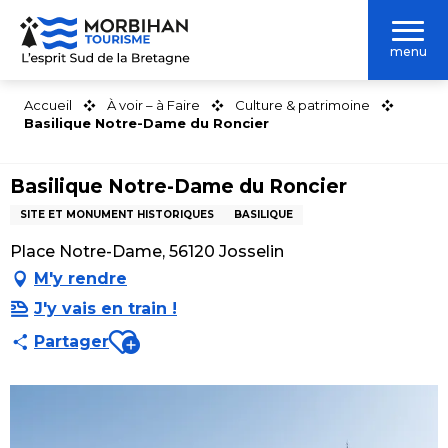
Aller
au
menu
contenu
principal
Accueil
À voir – à Faire
Culture & patrimoine
Basilique Notre-Dame du Roncier
Basilique Notre-Dame du Roncier
SITE ET MONUMENT HISTORIQUES
BASILIQUE
Place Notre-Dame, 56120 Josselin
M'y rendre
J'y vais en train !
Ajouter aux favoris
Partager