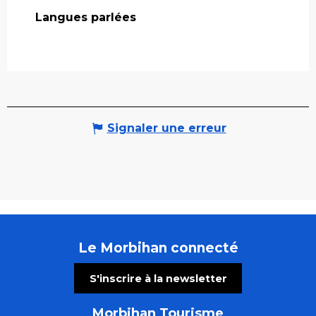
Langues parlées
Langues parlées
Signaler une erreur
Le Morbihan connecté
S'inscrire à la newsletter
Morbihan Tourisme