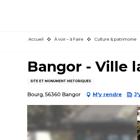
Aller
au
contenu
principal
Accueil
À voir – à Faire
Culture & patrimoine
Bangor - Ville l
SITE ET MONUMENT HISTORIQUES
Bourg, 56360 Bangor
M'y rendre
J'