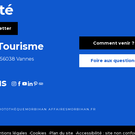
té
letter
Comment venir ?
Tourisme
e 56038 Vannes
Foire aux question
us
HOTOTHÈQUE
MORBIHAN AFFAIRES
MORBIHAN.FR
tions légales
Cookies
Plan du site
Accessibilité : site non conf