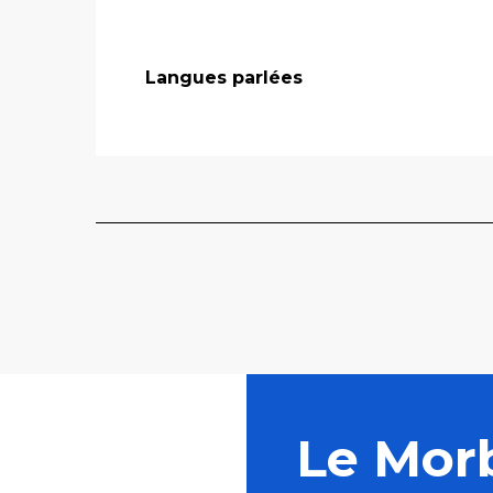
Langues parlées
Langues parlées
Le Mor