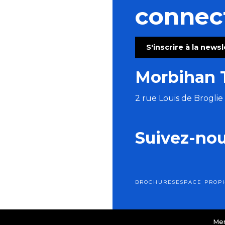
connec
S'inscrire à la news
Morbihan 
2 rue Louis de Brogli
Suivez-no
BROCHURES
ESPACE PRO
P
Men