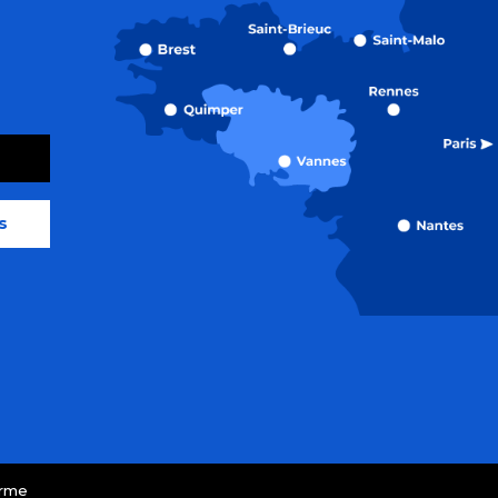
s
orme