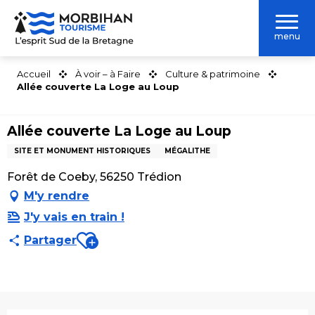
Aller
au
menu
contenu
principal
Accueil
À voir – à Faire
Culture & patrimoine
Allée couverte La Loge au Loup
Allée couverte La Loge au Loup
SITE ET MONUMENT HISTORIQUES
MÉGALITHE
Forêt de Coeby, 56250 Trédion
M'y rendre
J'y vais en train !
Ajouter aux favoris
Partager