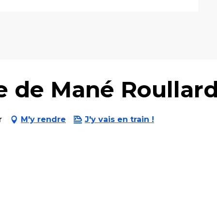
e de Mané Roullar
r
M'y rendre
J'y vais en train !