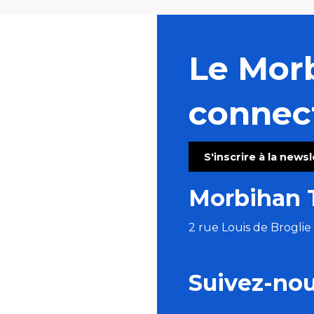
Le Mor
connec
S'inscrire à la news
Morbihan 
2 rue Louis de Brogli
Suivez-no