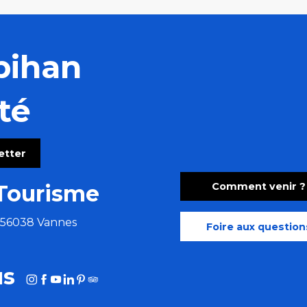
bihan
té
letter
Comment venir ?
Tourisme
e 56038 Vannes
Foire aux question
us