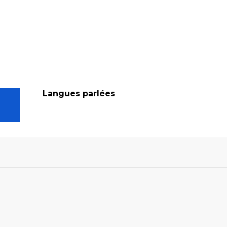
Langues parlées
Langues parlées