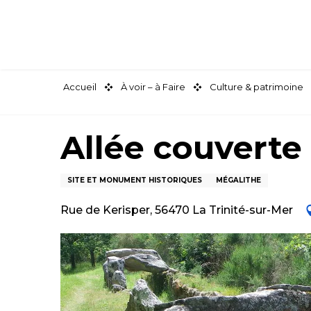
Aller
au
contenu
principal
Accueil
À voir – à Faire
Culture & patrimoine
Allée couverte
SITE ET MONUMENT HISTORIQUES
MÉGALITHE
Rue de Kerisper, 56470 La Trinité-sur-Mer