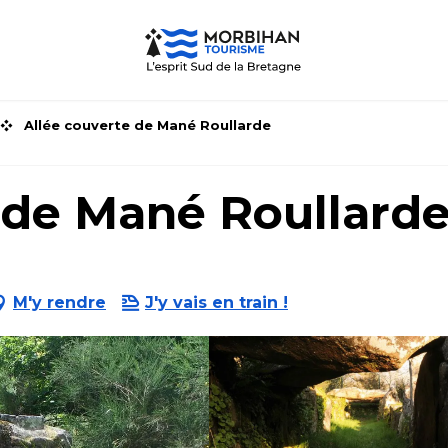
Allée couverte de Mané Roullarde
 de Mané Roullard
M'y rendre
J'y vais en train !