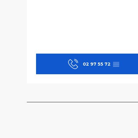
02 97 55 72
▒▒