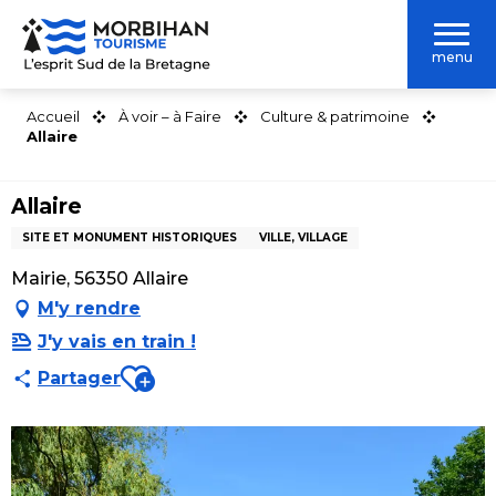
Aller
au
menu
contenu
principal
Accueil
À voir – à Faire
Culture & patrimoine
Allaire
Allaire
SITE ET MONUMENT HISTORIQUES
VILLE, VILLAGE
Mairie, 56350 Allaire
M'y rendre
J'y vais en train !
Ajouter aux favoris
Partager