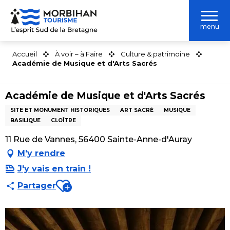
Aller
au
menu
contenu
principal
Accueil
À voir – à Faire
Culture & patrimoine
Académie de Musique et d'Arts Sacrés
Académie de Musique et d'Arts Sacrés
SITE ET MONUMENT HISTORIQUES
ART SACRÉ
MUSIQUE
BASILIQUE
CLOÎTRE
11 Rue de Vannes, 56400 Sainte-Anne-d'Auray
M'y rendre
J'y vais en train !
Ajouter aux favoris
Partager