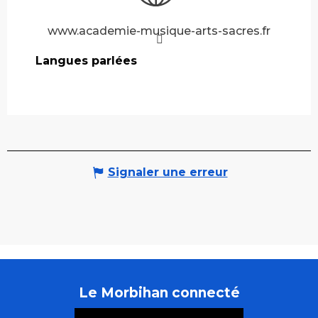
www.academie-musique-arts-sacres.fr
Langues parlées
Langues parlées
Signaler une erreur
Le Morbihan connecté