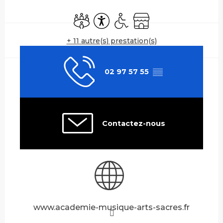
Ouverture et coordonnées
Salle de réunion
Accessibilité
Accès handicapés
Boutique
+ 11 autre(s) prestation(s)
02 97 57 55
▒▒
Contactez-nous
www.academie-musique-arts-sacres.fr