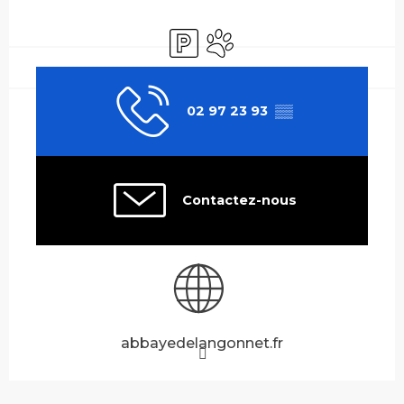
Ouverture et coordonnées
Parking
Animaux acceptés
02 97 23 93
▒▒
Contactez-nous
abbayedelangonnet.fr