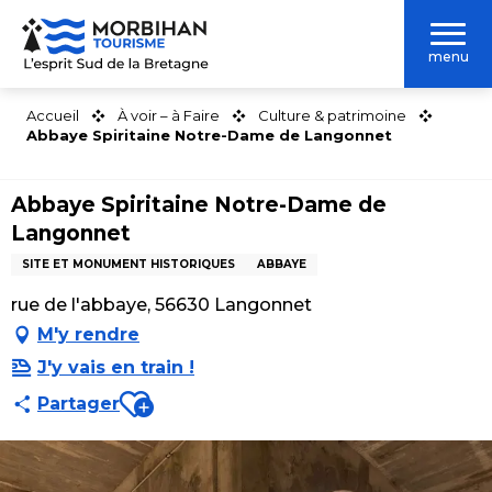
Aller
au
menu
contenu
principal
Accueil
À voir – à Faire
Culture & patrimoine
Abbaye Spiritaine Notre-Dame de Langonnet
Abbaye Spiritaine Notre-Dame de
Langonnet
SITE ET MONUMENT HISTORIQUES
ABBAYE
rue de l'abbaye, 56630 Langonnet
M'y rendre
J'y vais en train !
Ajouter aux favoris
Partager