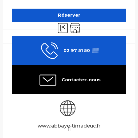
Ouverture et coordonnées
Réserver
Parking
Boutique
02 97 51 50
▒▒
Contactez-nous
www.abbaye-timadeuc.fr