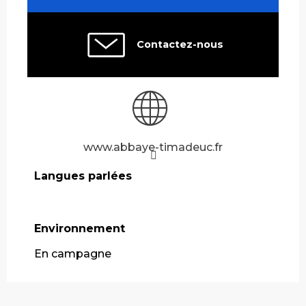
Contactez-nous
www.abbaye-timadeuc.fr
Langues parlées
Langues parlées
Environnement
Environnement
En campagne