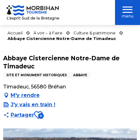
Aller
au
menu
contenu
principal
Accueil
À voir – à Faire
Culture & patrimoine
Abbaye Cistercienne Notre-Dame de Timadeuc
Abbaye Cistercienne Notre-Dame de
Timadeuc
SITE ET MONUMENT HISTORIQUES
ABBAYE
Timadeuc, 56580 Bréhan
M'y rendre
J'y vais en train !
Ajouter aux favoris
Partager