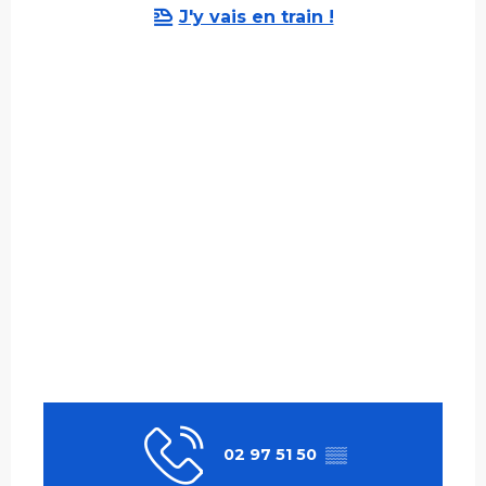
J'y vais en train !
02 97 51 50
▒▒