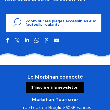
Zoom sur les plages accessibles aux
fauteuils roulants
Plage du Fort-Bloqué
Plage des Grands Sables
Plage de Conleau
Le Morbihan connecté
Grande Plage de Carnac
Grande plage de Quiberon
S'inscrire à la newsletter
Plage de Poudrantais
Plage du Roaliguen
Morbihan Tourisme
Plage de Saint-Jacques
Plage du Fogeo
2 rue Louis de Broglie 56038 Vannes