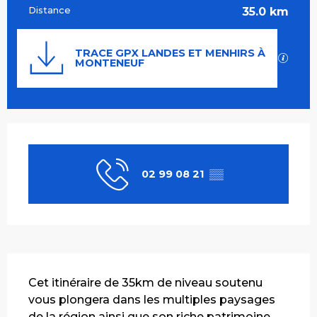
Distance
35.0 km
Documentation
TRACE GPX LANDES ET MENHIRS À
SECT
MONTENEUF
Ouverture et coordonnées
02 99 08 21
▒▒
Description
Cet itinéraire de 35km de niveau soutenu 
vous plongera dans les multiples paysages 
de la région ainsi que son riche patrimoine. 