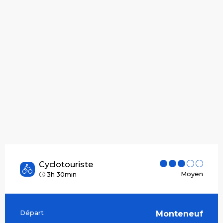
Cyclotouriste
Moyen
3h 30min
Départ
Monteneuf
Informations pratiques