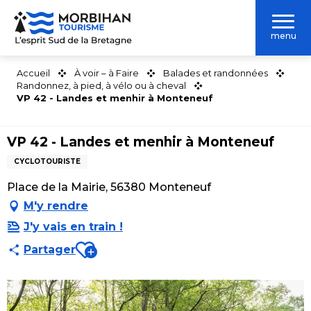
Aller
au
menu
contenu
principal
Accueil
À voir – à Faire
Balades et randonnées
Randonnez, à pied, à vélo ou à cheval
VP 42 - Landes et menhir à Monteneuf
VP 42 - Landes et menhir à Monteneuf
CYCLOTOURISTE
Place de la Mairie, 56380 Monteneuf
M'y rendre
J'y vais en train !
Ajouter aux favoris
Partager