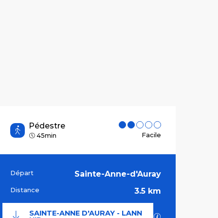
Pédestre
Facile
45min
Départ
Sainte-Anne-d'Auray
Informations pr
Distance
3.5 km
SAINTE-ANNE D'AURAY - LANN
SECTIONS.TOU