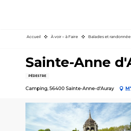
Aller
au
contenu
principal
Accueil
À voir – à Faire
Balades et randonnée
Sainte-Anne d'A
PÉDESTRE
Camping, 56400 Sainte-Anne-d'Auray
M'