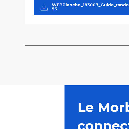
WEBPlanche_183007_Guide_rando
53
Le Mor
connec