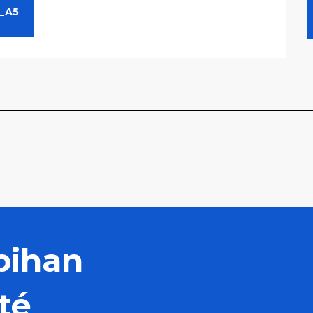
_A5
bihan
té