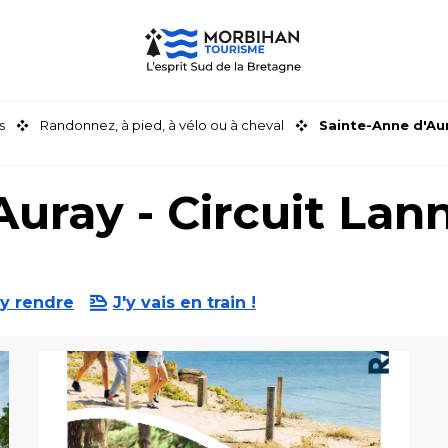
s
Randonnez, à pied, à vélo ou à cheval
Sainte-Anne d'Aur
uray - Circuit Lann
y rendre
J'y vais en train !