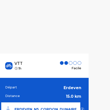
VTT
Facile
1h
Départ
Erdeven
Informations pr
Distance
15.0 km
SECTIONS.TO
ERDEVEN_N5_CORDON_DUNAIRE