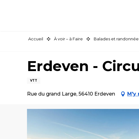
Aller
au
contenu
principal
Accueil
À voir – à Faire
Balades et randonnée
Erdeven - Circu
VTT
Rue du grand Large, 56410 Erdeven
M'y 