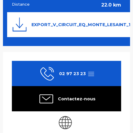
Distance
22.0 km
Documentation
EXPORT_V_CIRCUIT_EQ_MONTE_LESAINT_1J
Ouverture et coordonnées
02 97 23 23
▒▒
Contactez-nous