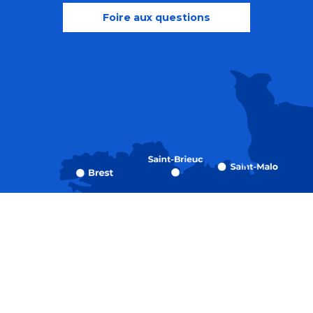
Foire aux questions
Recherche
Accessibili