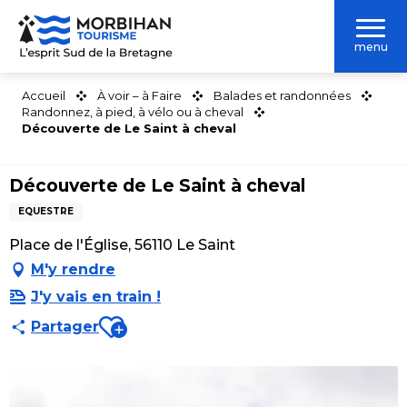
Aller
au
menu
contenu
principal
Accueil
À voir – à Faire
Balades et randonnées
Randonnez, à pied, à vélo ou à cheval
Découverte de Le Saint à cheval
Découverte de Le Saint à cheval
EQUESTRE
Place de l'Église, 56110 Le Saint
M'y rendre
J'y vais en train !
Ajouter aux favoris
Partager