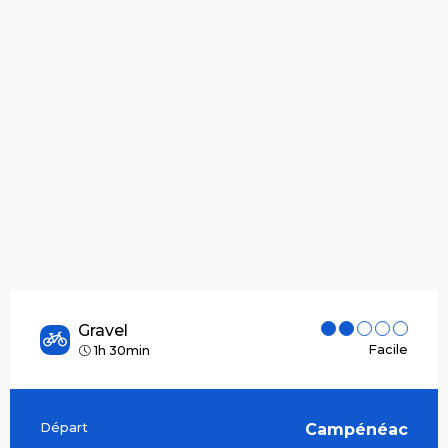
Gravel
Facile
1h 30min
Départ
Campénéac
Informations pratiques