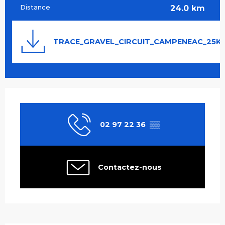
Distance
24.0 km
Documentation
TRACE_GRAVEL_CIRCUIT_CAMPENEAC_25K
Ouverture et coordonnées
02 97 22 36
▒▒
Contactez-nous