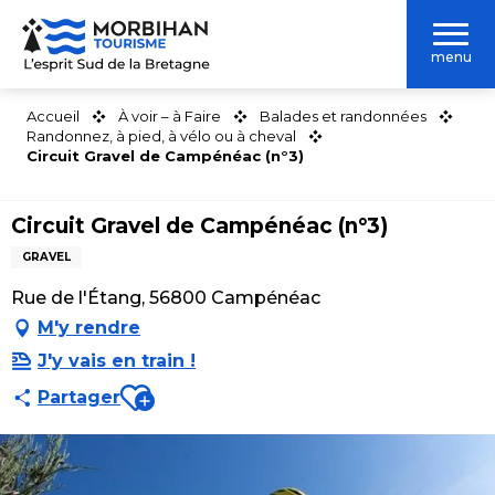
Aller
au
menu
contenu
principal
Accueil
À voir – à Faire
Balades et randonnées
Randonnez, à pied, à vélo ou à cheval
Circuit Gravel de Campénéac (n°3)
Circuit Gravel de Campénéac (n°3)
GRAVEL
Rue de l'Étang, 56800 Campénéac
M'y rendre
J'y vais en train !
Ajouter aux favoris
Partager