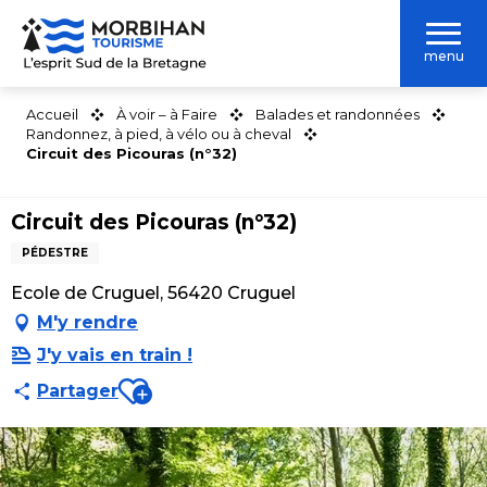
Aller
au
menu
contenu
principal
Accueil
À voir – à Faire
Balades et randonnées
Randonnez, à pied, à vélo ou à cheval
Circuit des Picouras (n°32)
Circuit des Picouras (n°32)
PÉDESTRE
Ecole de Cruguel, 56420 Cruguel
M'y rendre
J'y vais en train !
Ajouter aux favoris
Partager