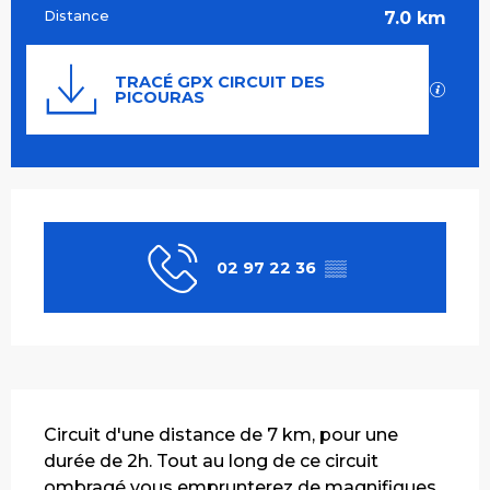
Distance
7.0 km
Documentation
TRACÉ GPX CIRCUIT DES
SECT
PICOURAS
Ouverture et coordonnées
02 97 22 36
▒▒
Description
Circuit d'une distance de 7 km, pour une 
durée de 2h. Tout au long de ce circuit 
ombragé vous emprunterez de magnifiques 