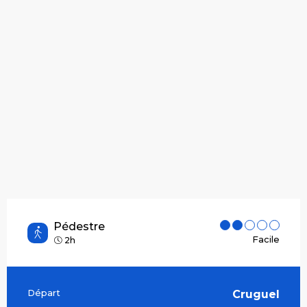
Pédestre
Facile
2h
Départ
Cruguel
Informations pratiques