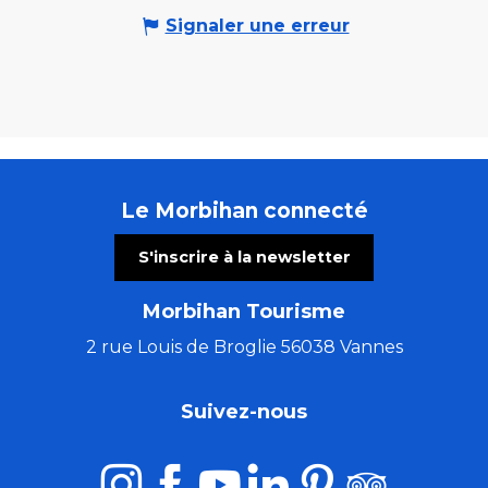
Signaler une erreur
Le Morbihan connecté
S'inscrire à la newsletter
Morbihan Tourisme
2 rue Louis de Broglie 56038 Vannes
Suivez-nous