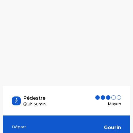
Pédestre
Moyen
2h 30min
Départ
Gourin
Informations pratiques