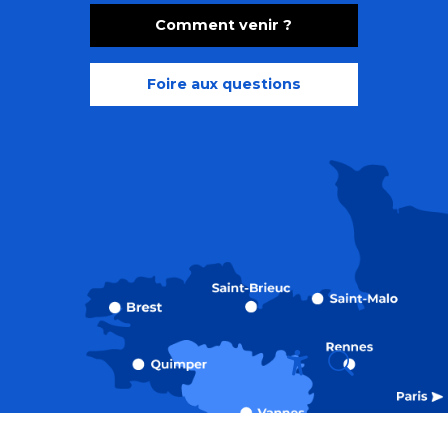
Comment venir ?
Foire aux questions
Recherche
Accessibili