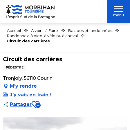
Aller
au
menu
contenu
principal
Accueil
À voir – à Faire
Balades et randonnées
Randonnez, à pied, à vélo ou à cheval
Circuit des carrières
Circuit des carrières
PÉDESTRE
Tronjoly, 56110 Gourin
M'y rendre
J'y vais en train !
Ajouter aux favoris
Partager