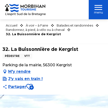
Aller
au
menu
contenu
principal
Accueil
À voir – à Faire
Balades et randonnées
Randonnez, à pied, à vélo ou à cheval
32. La Buissonnière de Kergrist
32. La Buissonnière de Kergrist
PÉDESTRE
VTT
Parking de la mairie, 56300 Kergrist
M'y rendre
J'y vais en train !
Ajouter aux favoris
Partager