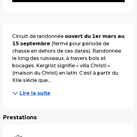
Description
Circuit de randonnée 𝗼𝘂𝘃𝗲𝗿𝘁 𝗱𝘂 𝟭𝗲𝗿 𝗺𝗮𝗿𝘀 𝗮𝘂 
𝟭𝟱 𝘀𝗲𝗽𝘁𝗲𝗺𝗯𝗿𝗲 (fermé pour période de 
chasse en dehors de ces dates). Randonnée 
le long des ruisseaux, à travers bois et 
bocages. Kergrist signifie « villa Christi » 
(maison du Christ) en latin. C’est à partir du 
XIIe siècle que...
Lire la suite
Prestations