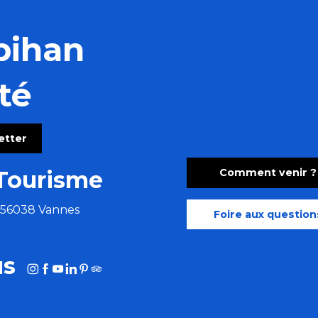
bihan
té
letter
Comment venir ?
Tourisme
e 56038 Vannes
Foire aux question
us