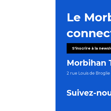
Le Mor
connec
S'inscrire à la news
Morbihan 
2 rue Louis de Brogli
Suivez-no