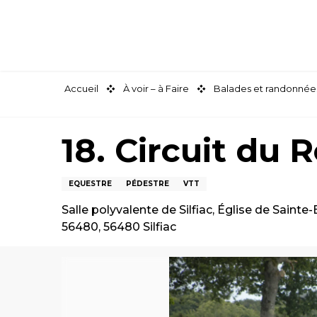
Aller
au
contenu
principal
Accueil
À voir – à Faire
Balades et randonnée
18. Circuit du 
EQUESTRE
PÉDESTRE
VTT
Salle polyvalente de Silfiac, Église de Sainte-B
56480, 56480 Silfiac