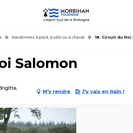
s
Randonnez, à pied, à vélo ou à cheval
18. Circuit du Ro
Roi Salomon
rigitte,
M'y rendre
J'y vais en train !