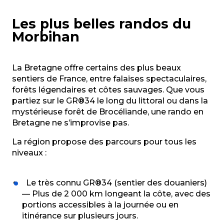
Carnac - Circuit de Cloucarnac
Plouharnel - Circuit des Abbayes
Les plus belles randos du
26. Circuit du Blavet canalisé
Morbihan
24. Circuit de Kerjanic à Kerhouis
À la découverte du patrimoine - Malestroit
Circuit du diable au paradis des hortensias (n°17)
La Bretagne offre certains des plus beaux
Belz - Le Tro-Belz
sentiers de France, entre falaises spectaculaires,
Circuit de la Peupleraie (n°63)
forêts légendaires et côtes sauvages. Que vous
Circuit de Comper (n°33)
partiez sur le GR®34 le long du littoral ou dans la
Quiberon - Côté Baie : de Saint Julien à la Pointe du 
mystérieuse forêt de Brocéliande, une rando en
Bretagne ne s’improvise pas.
La région propose des parcours pour tous les
niveaux :
Le très connu GR®34 (sentier des douaniers)
— Plus de 2 000 km longeant la côte, avec des
portions accessibles à la journée ou en
itinérance sur plusieurs jours.