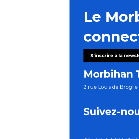
Le Mor
connec
S'inscrire à la news
Morbihan 
2 rue Louis de Brogli
Suivez-no
BROCHURES
ESPACE PRO
P