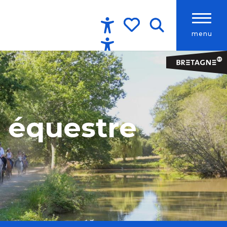
menu
Accessibilité
Recherche
Voir les favoris
e équestre