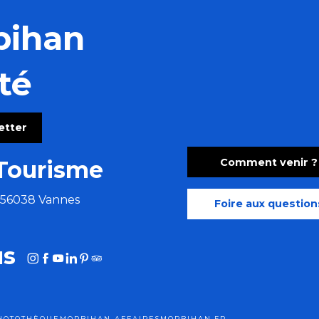
bihan
té
letter
Comment venir ?
Tourisme
e 56038 Vannes
Foire aux question
us
HOTOTHÈQUE
MORBIHAN AFFAIRES
MORBIHAN.FR