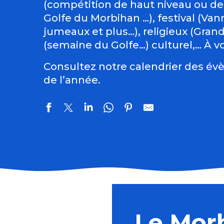
(compétition de haut niveau ou de
Golfe du Morbihan …), festival (Vann
jumeaux et plus…), religieux (Gran
(semaine du Golfe…) culturel,… À vo
Consultez notre calendrier des évè
de l’année.
La nuit dans les landes
Contes et marionnettes - Le Roman de Renart
Vivre d'Amour
Le Mor
Les patrimoines de l'été : La chapelle Saint-Yves