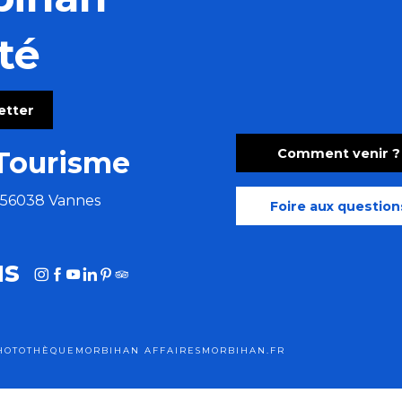
aises festives aux accents tziganes
té
letter
Comment venir ?
Tourisme
e 56038 Vannes
Foire aux question
us
HOTOTHÈQUE
MORBIHAN AFFAIRES
MORBIHAN.FR