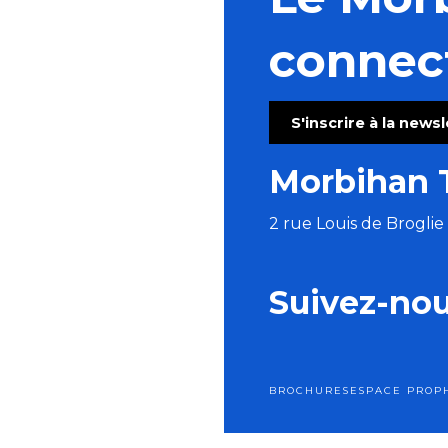
Bain de forêt en nocturne
Jeudis de l'été : Concert duo Tue-têt - reprises franç
connec
Fest-Noz – Kenleur Tour
Atelier parure préhistorique
Sortie nature : Peinture végétale
S'inscrire à la news
Visite commentée de l'exposition temporaire
Les nocturnes des créatrices
Morbihan 
Les Virtuoses de Chambre de Cologne
2 rue Louis de Brogli
Suivez-no
BROCHURES
ESPACE PRO
P